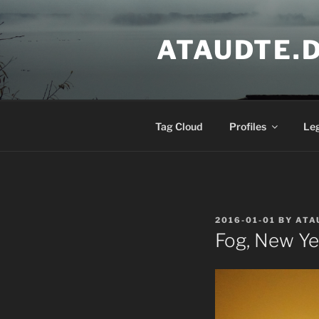
Skip
to
ATAUDTE.
content
Tag Cloud
Profiles
Le
POSTED
2016-01-01
BY
ATA
ON
Fog, New Ye