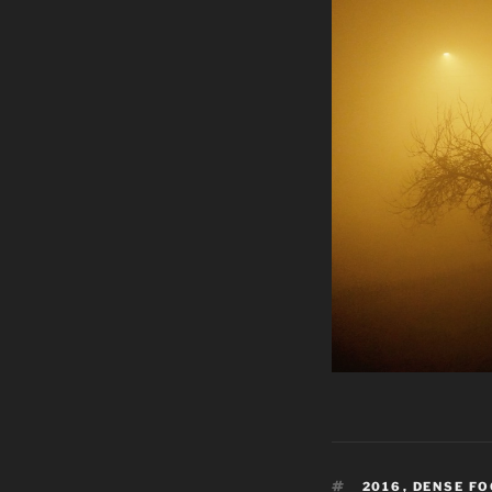
TAGS
2016
,
DENSE FO