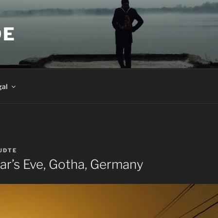
DE
gal
UDTE
ar’s Eve, Gotha, Germany